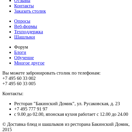
Отзывы
Контакты
Заказать столик
Опросы
Веб-формы
Техподдержка
Шашлыки
Форум
Блоги
Обучение
Многое другое
Вы можете забронировать столик по телефонам:
+7 495 60 33 002
+7 495 60 33 005
Контакты:
Ресторан "Бакинский Домик", ул. Русаковская, д. 23
+7 495 777 91 97
с 9.00 до 02.00, японская кухня работает с 12.00 до 24.00
© Доставка блюд и шашлыков из ресторана Бакинский Домик,
2015