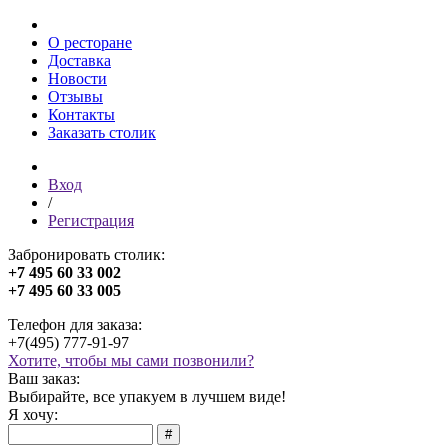
О ресторане
Доставка
Новости
Отзывы
Контакты
Заказать столик
Вход
/
Регистрация
Забронировать столик:
+7 495 60 33 002
+7 495 60 33 005
Телефон для заказа:
+7(495)
777-91-97
Хотите, чтобы мы сами позвонили?
Ваш заказ:
Выбирайте, все упакуем в лучшем виде!
Я хочу:
#