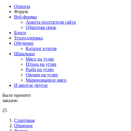
Опросы
Форум
Веб-формы
Анкета посетителя сайта
Обратная связь
Блоги
Техподдержка
Обучение
Каталог курсов
Шашлыки
Мясо на углях
Птица на углях
Рыба на углях
Овощи на углях
Маринованное мясо
И многое другое
Было принято
заказов:
25
Стартовая
Общение
Форум