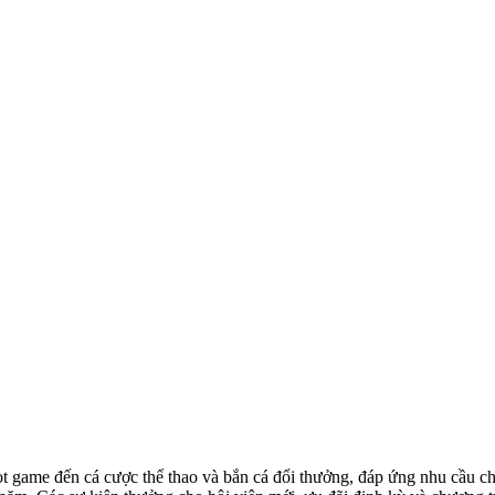
slot game đến cá cược thể thao và bắn cá đổi thưởng, đáp ứng nhu cầu ch