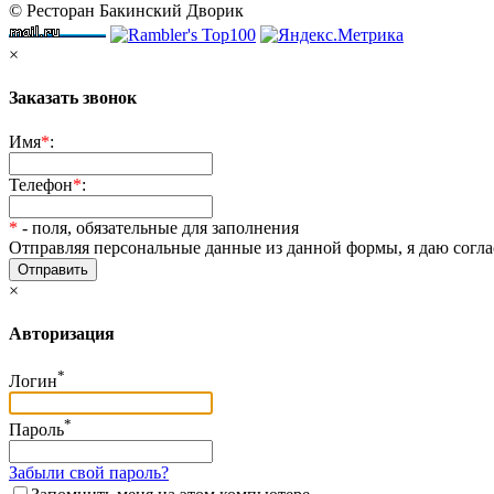
© Ресторан Бакинский Дворик
×
Заказать звонок
Имя
*
:
Телефон
*
:
*
- поля, обязательные для заполнения
Отправляя персональные данные из данной формы, я даю согл
Отправить
×
Авторизация
*
Логин
*
Пароль
Забыли свой пароль?