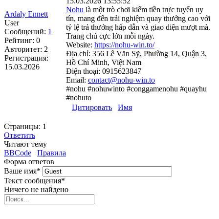
15.03.2026 13:55:52
Nohu
là một trò chơi kiếm tiền trực tuyến uy
Ardaly Ennett
tín, mang đến trải nghiệm quay thưởng cao với
User
tỷ lệ trả thưởng hấp dẫn và giao diện mượt mà.
Сообщений:
1
Trang chủ cực lớn mỗi ngày.
Рейтинг:
0
Website:
https://nohu-win.to/
Авторитет:
2
Địa chỉ: 356 Lê Văn Sỹ, Phường 14, Quận 3,
Регистрация:
Hồ Chí Minh, Việt Nam
15.03.2026
Điện thoại: 0915623847
Email:
contact@nohu-win.to
#nohu #nohuwinto #conggamenohu #quayhu
#nohuto
Цитировать
Имя
Страницы:
1
Ответить
Читают тему
BBCode
Правила
Форма ответов
Ваше имя
*
Текст сообщения
*
Ничего не найдено